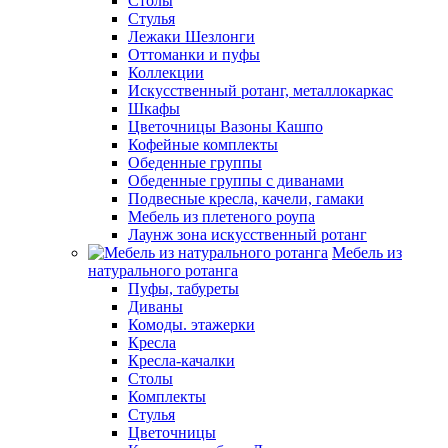
Столы
Стулья
Лежаки Шезлонги
Оттоманки и пуфы
Коллекции
Искусственный ротанг, металлокаркас
Шкафы
Цветочницы Вазоны Кашпо
Кофейные комплекты
Обеденные группы
Обеденные группы с диванами
Подвесные кресла, качели, гамаки
Мебель из плетеного роупа
Лаунж зона искусственный ротанг
Мебель из
натурального ротанга
Пуфы, табуреты
Диваны
Комоды. этажерки
Кресла
Кресла-качалки
Столы
Комплекты
Стулья
Цветочницы