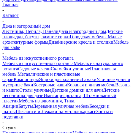
Главная
-
Каталог
-
Дача и загородный дом
Лестницы, Перила, Панели
Дача и загородный дом
Детские
площадки, батуты, зимние горки
Городская мебель. Малые
архитектурные формы
Дизайнерские кресла и столики
Мебель
для кафе
-
Мебель из искусственного ротанга
Мебель из искусственного ротанга
Мебель из натурального
ротанга
Садовые качели
Скамейки уличные
Пластиковая
мебель
Металлические и пластиковые
сараи
Компостеры
Ящики для хранения
Гамаки
Уличные урны и
мусорные баки
Костровые чаши
Кованая и литая мебель
Вазоны
и кашпо
Столы уличные
Детские домики для дачи
Детские
песочницы для дачи
Имитация ротанга, Штампованный
пластик
Мебель из алюминия, Тика,
Акации
Батуты
Деревянная уличная мебель
Беседки и
шатры
Шезлонги и Лежаки на металлокаркасе
Зонты и
подставки
-
Стулья
Подвесные кресла, качели, гамаки
Мебель из плетеного