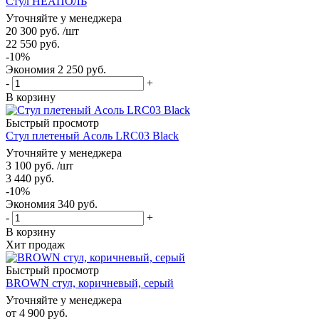
Стул НЕАПОЛЬ
Уточняйте у менеджера
20 300
руб.
/шт
22 550
руб.
-
10
%
Экономия
2 250
руб.
-
+
В корзину
Быстрый просмотр
Стул плетеный Асоль LRC03 Black
Уточняйте у менеджера
3 100
руб.
/шт
3 440
руб.
-
10
%
Экономия
340
руб.
-
+
В корзину
Хит продаж
Быстрый просмотр
BROWN стул, коричневый, серый
Уточняйте у менеджера
от
4 900 руб.