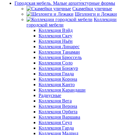
Городская мебель. Малые архитектурные формы
Скамейки уличные
Шезлонги и Лежаки
Коллекции
городской мебели
Коллекция Вэйд
Коллекция Скеу
Коллекция Ньён
Коллекция Линарес
Коллекция Танаман
Коллекция Брюссель
Коллекция Соло
Коллекция Бонжур
Коллекция Гиада
Коллекция Корона
Коллекция Канто
Коллекция Карандаши
Радиусные
Коллекция Вега
Коллекция Верона
Коллекция Орбита
Коллекция Варшава
Коллекция Сеул
Коллекция Гарда
Коллекция Мадрид