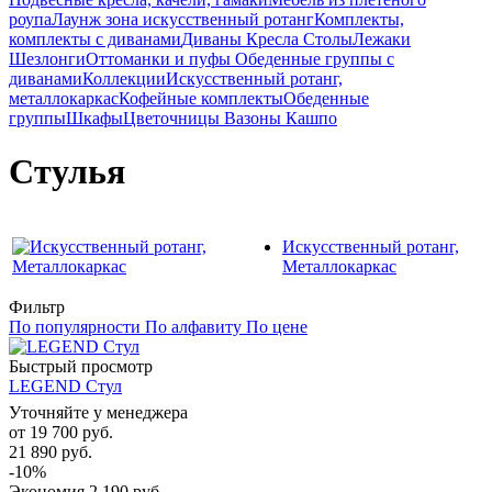
роупа
Лаунж зона искусственный ротанг
Комплекты,
комплекты с диванами
Диваны
Кресла
Столы
Лежаки
Шезлонги
Оттоманки и пуфы
Обеденные группы с
диванами
Коллекции
Искусственный ротанг,
металлокаркас
Кофейные комплекты
Обеденные
группы
Шкафы
Цветочницы Вазоны Кашпо
Стулья
Искусственный ротанг,
Металлокаркас
Фильтр
По популярности
По алфавиту
По цене
Быстрый просмотр
LEGEND Стул
Уточняйте у менеджера
от
19 700 руб.
21 890 руб.
-10%
Экономия
2 190 руб.