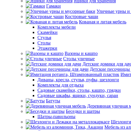
Ящики для хранения
Гамаки
Уличные урны и
Костровые чаши
Кованая и литая мебель
Комплекты мебели
Скамейки
Стулья
Столы
Этажерки
Вазоны и кашпо
Столы уличные
Детские домики для да
Детские песочницы 
Имит
Диваны, кресла, стулья, пуфы, шезлонги
Комплекты для отдыха
Садовые скамейки, столы, кашпо, грядки
Садовые шкафы, ящики, сундуки, сараи
Батуты
Деревянная уличная 
Беседки и шатры
Шатры-павильоны
Шезлонги
Мебель из а