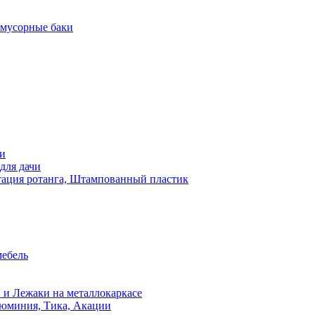
 мусорные баки
чи
для дачи
ация ротанга, Штампованный пластик
мебель
 и Лежаки на металлокаркасе
люминия, Тика, Акации