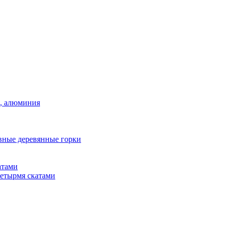
а, алюминия
вные деревянные горки
атами
четырмя скатами