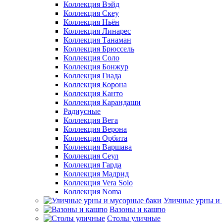
Коллекция Вэйд
Коллекция Скеу
Коллекция Ньён
Коллекция Линарес
Коллекция Танаман
Коллекция Брюссель
Коллекция Соло
Коллекция Бонжур
Коллекция Гиада
Коллекция Корона
Коллекция Канто
Коллекция Карандаши
Радиусные
Коллекция Вега
Коллекция Верона
Коллекция Орбита
Коллекция Варшава
Коллекция Сеул
Коллекция Гарда
Коллекция Мадрид
Коллекция Vera Solo
Коллекция Noma
Уличные урны и
Вазоны и кашпо
Столы уличные