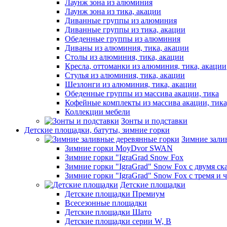
Лаунж зона из алюминия
Лаунж зона из тика, акации
Диванные группы из алюминия
Диванные группы из тика, акации
Обеденные группы из алюминия
Диваны из алюминия, тика, акации
Столы из алюминия, тика, акации
Кресла, оттоманки из алюминия, тика, акации
Стулья из алюминия, тика, акации
Шезлонги из алюминия, тика, акации
Обеденные группы из массива акации, тика
Кофейные комплекты из массива акации, тик
Коллекции мебели
Зонты и подставки
Детские площадки, батуты, зимние горки
Зимние зали
Зимние горки MoyDvor SWAN
Зимние горки "IgraGrad Snow Fox
Зимние горки "IgraGrad" Snow Fox с двумя ск
Зимние горки "IgraGrad" Snow Fox с тремя и 
Детские площадки
Детские площадки Премиум
Всесезонные площадки
Детские площадки Шато
Детские площадки серии W, В