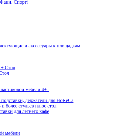
Фани, Спорт)
лектующие и аксессуары к площадкам
 + Стол
 Стол
ластиковой мебели 4+1
 подставки, держатели для HoReCa
 и более стульев плюс стол
тавки для летнего кафе
ой мебели