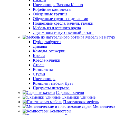
Шкафы
Цветочницы Вазоны Кашпо
Кофейные комплекты
Обеденные группы
Обеденные группы с диванами
Подвесные кресла, качели, гамаки
Мебель из плетеного роупа
Лаунж зона искусственный ротанг
Мебель из натур
Пуфы, табуреты
Диваны
Комоды. этажерки
Кресла
Кресла-качалки
Столы
Комплекты
Стулья
Цветочницы
Комплект мебели Дуэт
Предметы интерьера
Садовые качели
Скамейки уличные
Пластиковая мебель
Металлическ
Компостеры