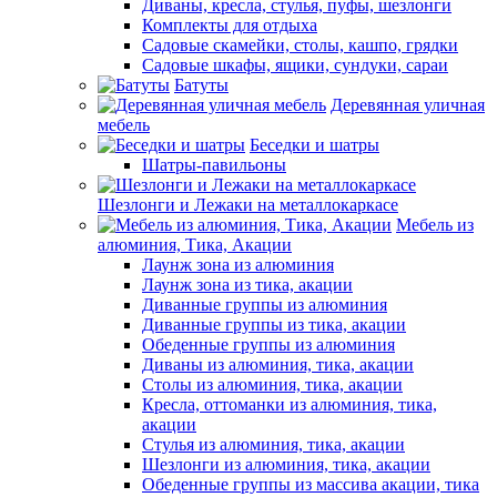
Диваны, кресла, стулья, пуфы, шезлонги
Комплекты для отдыха
Садовые скамейки, столы, кашпо, грядки
Садовые шкафы, ящики, сундуки, сараи
Батуты
Деревянная уличная
мебель
Беседки и шатры
Шатры-павильоны
Шезлонги и Лежаки на металлокаркасе
Мебель из
алюминия, Тика, Акации
Лаунж зона из алюминия
Лаунж зона из тика, акации
Диванные группы из алюминия
Диванные группы из тика, акации
Обеденные группы из алюминия
Диваны из алюминия, тика, акации
Столы из алюминия, тика, акации
Кресла, оттоманки из алюминия, тика,
акации
Стулья из алюминия, тика, акации
Шезлонги из алюминия, тика, акации
Обеденные группы из массива акации, тика