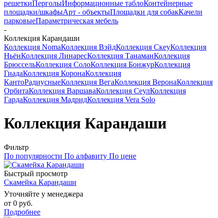
решетки
Перголы
Информационные табло
Контейнерные
площадки/шкафы
Арт - объекты
Площадки для собак
Качели
парковые
Параметрическая мебель
-
Коллекция Карандаши
Коллекция Noma
Коллекция Вэйд
Коллекция Скеу
Коллекция
Ньён
Коллекция Линарес
Коллекция Танаман
Коллекция
Брюссель
Коллекция Соло
Коллекция Бонжур
Коллекция
Гиада
Коллекция Корона
Коллекция
Канто
Радиусные
Коллекция Вега
Коллекция Верона
Коллекция
Орбита
Коллекция Варшава
Коллекция Сеул
Коллекция
Гарда
Коллекция Мадрид
Коллекция Vera Solo
Коллекция Карандаши
Фильтр
По популярности
По алфавиту
По цене
Быстрый просмотр
Скамейка Карандаши
Уточняйте у менеджера
от
0 руб.
Подробнее