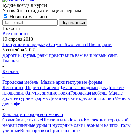
Будьте всегда в курсе!
Узнавайте о скидках и акциях первым
Новости магазина
Новости
Все новости
19 апреля 2018
Поступили в продажу батуты Swollen из Швейцарии
5 сентября 2017
Дорогие Друзья, рады представить вам наш новый сайт!
Главная
-
Каталог
-
Городская мебель. Малые архитектурные формы
Лестницы, Перила, Панели
Дача и загородный дом
Детские
площадки, батуты, зимние горки
Городская мебель. Малые
архитектурные формы
Дизайнерские кресла и столики
Мебель
для кафе
-
Коллекции городской мебели
Скамейки уличные
Шезлонги и Лежаки
Коллекции городской
мебели
Уличные урны и мусорные баки
Вазоны и кашпо
Столы
уличные
Велопарковки
Приствольные