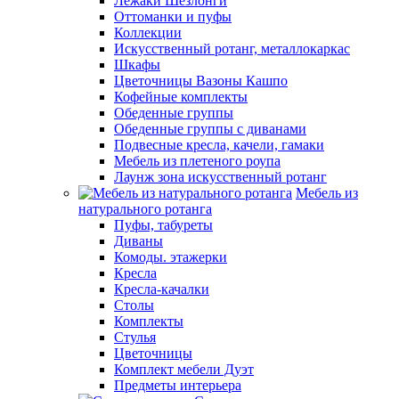
Лежаки Шезлонги
Оттоманки и пуфы
Коллекции
Искусственный ротанг, металлокаркас
Шкафы
Цветочницы Вазоны Кашпо
Кофейные комплекты
Обеденные группы
Обеденные группы с диванами
Подвесные кресла, качели, гамаки
Мебель из плетеного роупа
Лаунж зона искусственный ротанг
Мебель из
натурального ротанга
Пуфы, табуреты
Диваны
Комоды. этажерки
Кресла
Кресла-качалки
Столы
Комплекты
Стулья
Цветочницы
Комплект мебели Дуэт
Предметы интерьера