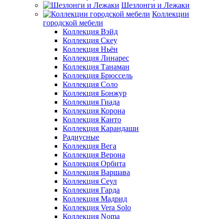
Шезлонги и Лежаки
Коллекции
городской мебели
Коллекция Вэйд
Коллекция Скеу
Коллекция Ньён
Коллекция Линарес
Коллекция Танаман
Коллекция Брюссель
Коллекция Соло
Коллекция Бонжур
Коллекция Гиада
Коллекция Корона
Коллекция Канто
Коллекция Карандаши
Радиусные
Коллекция Вега
Коллекция Верона
Коллекция Орбита
Коллекция Варшава
Коллекция Сеул
Коллекция Гарда
Коллекция Мадрид
Коллекция Vera Solo
Коллекция Noma