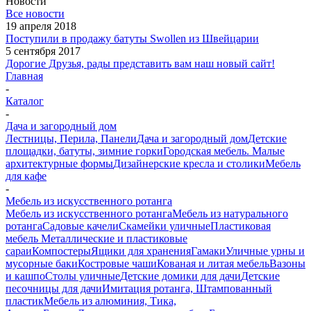
Новости
Все новости
19 апреля 2018
Поступили в продажу батуты Swollen из Швейцарии
5 сентября 2017
Дорогие Друзья, рады представить вам наш новый сайт!
Главная
-
Каталог
-
Дача и загородный дом
Лестницы, Перила, Панели
Дача и загородный дом
Детские
площадки, батуты, зимние горки
Городская мебель. Малые
архитектурные формы
Дизайнерские кресла и столики
Мебель
для кафе
-
Мебель из искусственного ротанга
Мебель из искусственного ротанга
Мебель из натурального
ротанга
Садовые качели
Скамейки уличные
Пластиковая
мебель
Металлические и пластиковые
сараи
Компостеры
Ящики для хранения
Гамаки
Уличные урны и
мусорные баки
Костровые чаши
Кованая и литая мебель
Вазоны
и кашпо
Столы уличные
Детские домики для дачи
Детские
песочницы для дачи
Имитация ротанга, Штампованный
пластик
Мебель из алюминия, Тика,