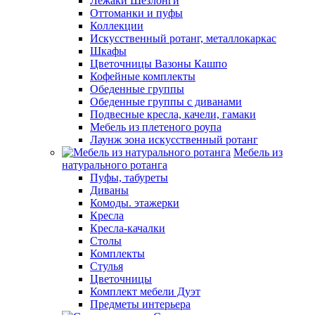
Лежаки Шезлонги
Оттоманки и пуфы
Коллекции
Искусственный ротанг, металлокаркас
Шкафы
Цветочницы Вазоны Кашпо
Кофейные комплекты
Обеденные группы
Обеденные группы с диванами
Подвесные кресла, качели, гамаки
Мебель из плетеного роупа
Лаунж зона искусственный ротанг
Мебель из
натурального ротанга
Пуфы, табуреты
Диваны
Комоды. этажерки
Кресла
Кресла-качалки
Столы
Комплекты
Стулья
Цветочницы
Комплект мебели Дуэт
Предметы интерьера