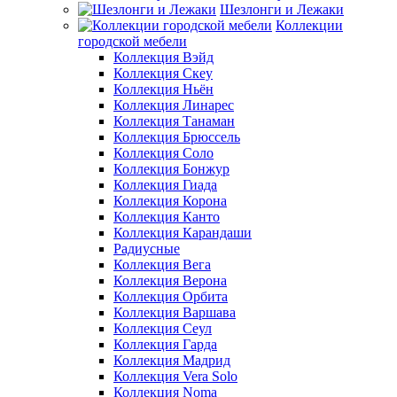
Шезлонги и Лежаки
Коллекции
городской мебели
Коллекция Вэйд
Коллекция Скеу
Коллекция Ньён
Коллекция Линарес
Коллекция Танаман
Коллекция Брюссель
Коллекция Соло
Коллекция Бонжур
Коллекция Гиада
Коллекция Корона
Коллекция Канто
Коллекция Карандаши
Радиусные
Коллекция Вега
Коллекция Верона
Коллекция Орбита
Коллекция Варшава
Коллекция Сеул
Коллекция Гарда
Коллекция Мадрид
Коллекция Vera Solo
Коллекция Noma