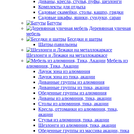
Диваны, кресла, стулья, пуфы, шезлонги
Комплекты для отдыха
Садовые скамейки, столы, кашпо, грядки
Садовые шкафы, ящики, сундуки, сараи
Батуты
Деревянная уличная
мебель
Беседки и шатры
Шатры-павильоны
Шезлонги и Лежаки на металлокаркасе
Мебель из
алюминия, Тика, Акации
Лаунж зона из алюминия
Лаунж зона из тика, акации
Диванные группы из алюминия
Диванные группы из тика, акации
Обеденные группы из алюминия
Диваны из алюминия, тика, акации
Столы из алюминия, тика, акации
Кресла, оттоманки из алюминия, тика,
акации
Стулья из алюминия, тика, акации
Шезлонги из алюминия, тика, акации
Обеденные группы из массива акации, тика