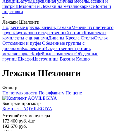
Акации
Батуты
Деревянная уличная мебель
Беседки и
шатры
Шезлонги и Лежаки на металлокаркасе
Зонты и
подставки
-
Лежаки Шезлонги
Подвесные кресла, качели, гамаки
Мебель из плетеного
роупа
Лаунж зона искусственный ротанг
Комплекты,
комплекты с диванами
Диваны
Кресла
Столы
Стулья
Оттоманки и пуфы
Обеденные группы с
диванами
Коллекции
Искусственный ротанг,
металлокаркас
Кофейные комплекты
Обеденные
группы
Шкафы
Цветочницы Вазоны Кашпо
Лежаки Шезлонги
Фильтр
По популярности
По алфавиту
По цене
Быстрый просмотр
Комплект AQVILEGIYA
Уточняйте у менеджера
173 400
руб.
/шт
192 670
руб.