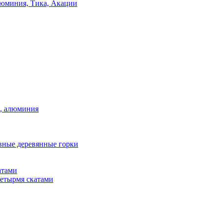
люминия, Тика, Акации
а, алюминия
вные деревянные горки
атами
четырмя скатами