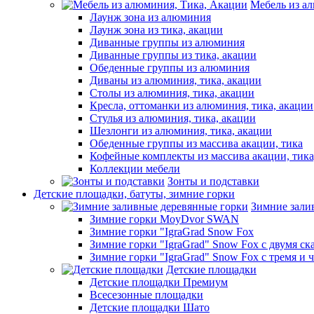
Мебель из а
Лаунж зона из алюминия
Лаунж зона из тика, акации
Диванные группы из алюминия
Диванные группы из тика, акации
Обеденные группы из алюминия
Диваны из алюминия, тика, акации
Столы из алюминия, тика, акации
Кресла, оттоманки из алюминия, тика, акации
Стулья из алюминия, тика, акации
Шезлонги из алюминия, тика, акации
Обеденные группы из массива акации, тика
Кофейные комплекты из массива акации, тик
Коллекции мебели
Зонты и подставки
Детские площадки, батуты, зимние горки
Зимние зали
Зимние горки MoyDvor SWAN
Зимние горки "IgraGrad Snow Fox
Зимние горки "IgraGrad" Snow Fox с двумя ск
Зимние горки "IgraGrad" Snow Fox с тремя и 
Детские площадки
Детские площадки Премиум
Всесезонные площадки
Детские площадки Шато