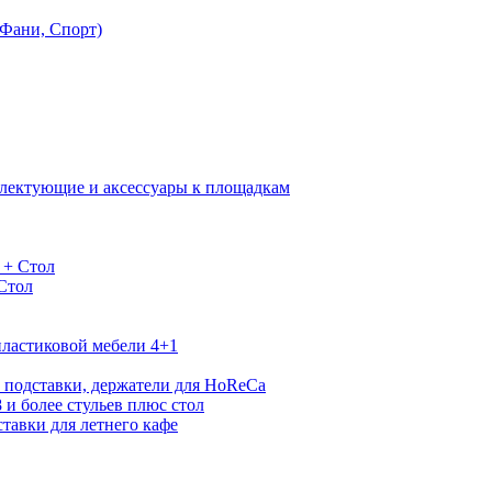
Фани, Спорт)
лектующие и аксессуары к площадкам
 + Стол
 Стол
ластиковой мебели 4+1
 подставки, держатели для HoReCa
 и более стульев плюс стол
тавки для летнего кафе