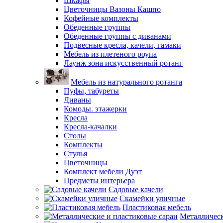
Шкафы
Цветочницы Вазоны Кашпо
Кофейные комплекты
Обеденные группы
Обеденные группы с диванами
Подвесные кресла, качели, гамаки
Мебель из плетеного роупа
Лаунж зона искусственный ротанг
Мебель из натурального ротанга
Пуфы, табуреты
Диваны
Комоды. этажерки
Кресла
Кресла-качалки
Столы
Комплекты
Стулья
Цветочницы
Комплект мебели Дуэт
Предметы интерьера
Садовые качели
Скамейки уличные
Пластиковая мебель
Металлическ