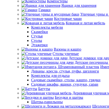
Компостеры
Ящики для хранения
Гамаки
Уличные урны и
Костровые чаши
Кованая и литая мебель
Комплекты мебели
Скамейки
Стулья
Столы
Этажерки
Вазоны и кашпо
Столы уличные
Детские домики для да
Детские песочницы 
Имит
Диваны, кресла, стулья, пуфы, шезлонги
Комплекты для отдыха
Садовые скамейки, столы, кашпо, грядки
Садовые шкафы, ящики, сундуки, сараи
Батуты
Деревянная уличная 
Беседки и шатры
Шатры-павильоны
Шезлонги