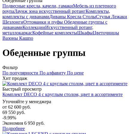
Обеденные группы
Подвесные кресла, качели, гамаки
Мебель из плетеного
роупа
Лаунж зона искусственный ротанг
Комплекты,
комплекты с диванами
Диваны
Кресла
Столы
Стулья
Лежаки
Шезлонги
Оттоманки и пуфы
Обеденные группы с
диванами
Коллекции
Искусственный ротанг,
металлокаркас
Кофейные комплекты
Шкафы
Цветочницы
Вазоны Кашпо
Обеденные группы
Фильтр
По популярности
По алфавиту
По цене
Хит продаж
Быстрый просмотр
Комплект DECO 4 с круглым столом, цвет в ассортименте
Уточняйте у менеджера
от
62 600 руб.
69 550 руб.
-9.99%
Экономия
6 950 руб.
Подробнее