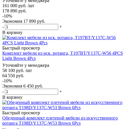
Уточняйте у менеджера
161 000
руб.
/шт
178 890
руб.
-
10
%
Экономия
17 890
руб.
-
+
В корзину
Быстрый просмотр
Комплект мебели из иск. ротанга, T197BT/Y137C-W56 4PCS
Light Brown 4Pcs
Уточняйте у менеджера
58 100
руб.
/шт
64 550
руб.
-
10
%
Экономия
6 450
руб.
-
+
В корзину
Быстрый просмотр
Обеденный комплект плетеной мебели из искусственного
ротанга T198D/Y137C-W53 Brown 6Pcs