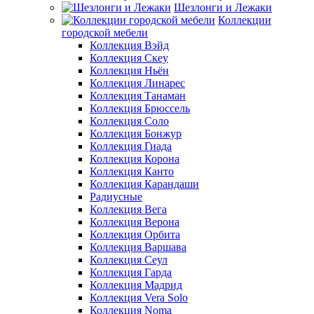
Шезлонги и Лежаки
Коллекции
городской мебели
Коллекция Вэйд
Коллекция Скеу
Коллекция Ньён
Коллекция Линарес
Коллекция Танаман
Коллекция Брюссель
Коллекция Соло
Коллекция Бонжур
Коллекция Гиада
Коллекция Корона
Коллекция Канто
Коллекция Карандаши
Радиусные
Коллекция Вега
Коллекция Верона
Коллекция Орбита
Коллекция Варшава
Коллекция Сеул
Коллекция Гарда
Коллекция Мадрид
Коллекция Vera Solo
Коллекция Noma