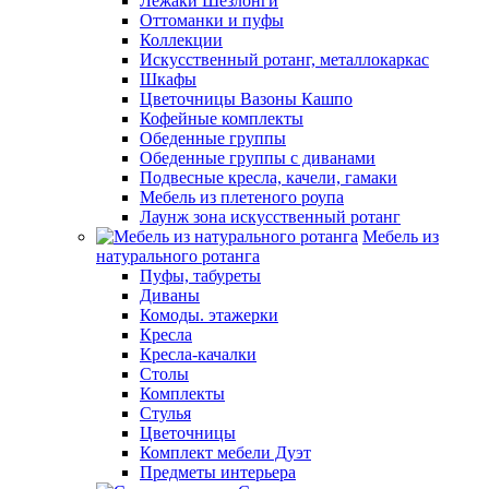
Лежаки Шезлонги
Оттоманки и пуфы
Коллекции
Искусственный ротанг, металлокаркас
Шкафы
Цветочницы Вазоны Кашпо
Кофейные комплекты
Обеденные группы
Обеденные группы с диванами
Подвесные кресла, качели, гамаки
Мебель из плетеного роупа
Лаунж зона искусственный ротанг
Мебель из
натурального ротанга
Пуфы, табуреты
Диваны
Комоды. этажерки
Кресла
Кресла-качалки
Столы
Комплекты
Стулья
Цветочницы
Комплект мебели Дуэт
Предметы интерьера