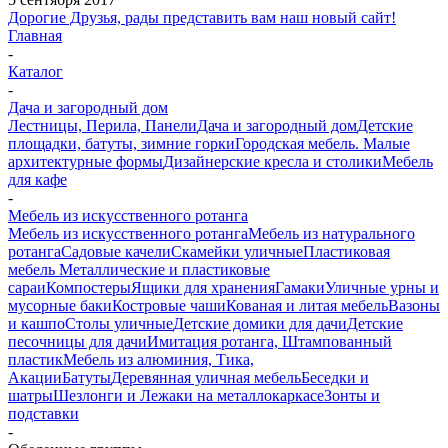
Дорогие Друзья, рады представить вам наш новый сайт!
Главная
-
Каталог
-
Дача и загородный дом
Лестницы, Перила, Панели
Дача и загородный дом
Детские
площадки, батуты, зимние горки
Городская мебель. Малые
архитектурные формы
Дизайнерские кресла и столики
Мебель
для кафе
-
Мебель из искусственного ротанга
Мебель из искусственного ротанга
Мебель из натурального
ротанга
Садовые качели
Скамейки уличные
Пластиковая
мебель
Металлические и пластиковые
сараи
Компостеры
Ящики для хранения
Гамаки
Уличные урны и
мусорные баки
Костровые чаши
Кованая и литая мебель
Вазоны
и кашпо
Столы уличные
Детские домики для дачи
Детские
песочницы для дачи
Имитация ротанга, Штампованный
пластик
Мебель из алюминия, Тика,
Акации
Батуты
Деревянная уличная мебель
Беседки и
шатры
Шезлонги и Лежаки на металлокаркасе
Зонты и
подставки
-