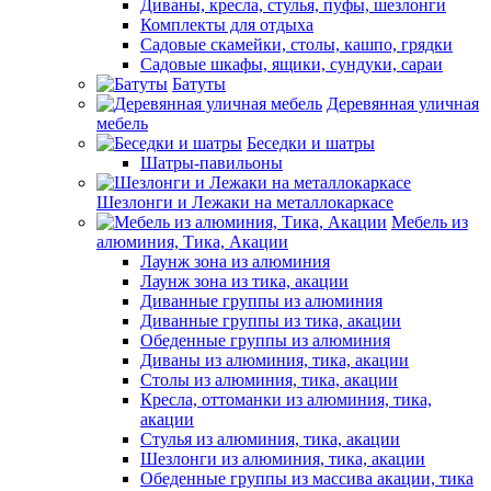
Диваны, кресла, стулья, пуфы, шезлонги
Комплекты для отдыха
Садовые скамейки, столы, кашпо, грядки
Садовые шкафы, ящики, сундуки, сараи
Батуты
Деревянная уличная
мебель
Беседки и шатры
Шатры-павильоны
Шезлонги и Лежаки на металлокаркасе
Мебель из
алюминия, Тика, Акации
Лаунж зона из алюминия
Лаунж зона из тика, акации
Диванные группы из алюминия
Диванные группы из тика, акации
Обеденные группы из алюминия
Диваны из алюминия, тика, акации
Столы из алюминия, тика, акации
Кресла, оттоманки из алюминия, тика,
акации
Стулья из алюминия, тика, акации
Шезлонги из алюминия, тика, акации
Обеденные группы из массива акации, тика