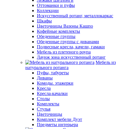
Лежаки Шезлонги
Оттоманки и пуфы
Коллекции
Искусственный ротанг, металлокаркас
Шкафы
Цветочницы Вазоны Кашпо
Кофейные комплекты
Обеденные группы
Обеденные группы с диванами
Подвесные кресла, качели, гамаки
Мебель из плетеного роупа
Лаунж зона искусственный ротанг
Мебель из
натурального ротанга
Пуфы, табуреты
Диваны
Комоды. этажерки
Кресла
Кресла-качалки
Столы
Комплекты
Стулья
Цветочницы
Комплект мебели Дуэт
Предметы интерьера