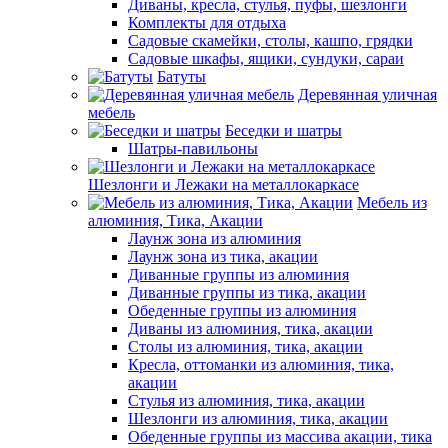
Диваны, кресла, стулья, пуфы, шезлонги
Комплекты для отдыха
Садовые скамейки, столы, кашпо, грядки
Садовые шкафы, ящики, сундуки, сараи
Батуты
Деревянная уличная
мебель
Беседки и шатры
Шатры-павильоны
Шезлонги и Лежаки на металлокаркасе
Мебель из
алюминия, Тика, Акации
Лаунж зона из алюминия
Лаунж зона из тика, акации
Диванные группы из алюминия
Диванные группы из тика, акации
Обеденные группы из алюминия
Диваны из алюминия, тика, акации
Столы из алюминия, тика, акации
Кресла, оттоманки из алюминия, тика,
акации
Стулья из алюминия, тика, акации
Шезлонги из алюминия, тика, акации
Обеденные группы из массива акации, тика