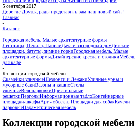
Поступили в продажу батуты Swollen из Швейцарии
5 сентября 2017
Дорогие Друзья, рады представить вам наш новый сайт!
Главная
-
Каталог
-
Городская мебель. Малые архитектурные формы
Лестницы, Перила, Панели
Дача и загородный дом
Детские
площадки, батуты, зимние горки
Городская мебель. Малые
архитектурные формы
Дизайнерские кресла и столики
Мебель
для кафе
-
Коллекции городской мебели
Скамейки уличные
Шезлонги и Лежаки
Уличные урны и
мусорные баки
Вазоны и кашпо
Столы
уличные
Велопарковки
Приствольные
решетки
Перголы
Информационные табло
Контейнерные
площадки/шкафы
Арт - объекты
Площадки для собак
Качели
парковые
Параметрическая мебель
Коллекции городской мебели