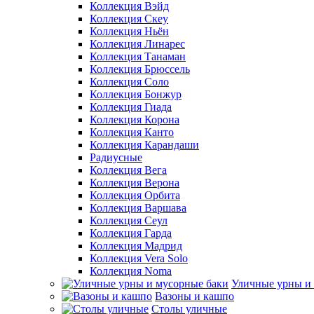
Коллекция Вэйд
Коллекция Скеу
Коллекция Ньён
Коллекция Линарес
Коллекция Танаман
Коллекция Брюссель
Коллекция Соло
Коллекция Бонжур
Коллекция Гиада
Коллекция Корона
Коллекция Канто
Коллекция Карандаши
Радиусные
Коллекция Вега
Коллекция Верона
Коллекция Орбита
Коллекция Варшава
Коллекция Сеул
Коллекция Гарда
Коллекция Мадрид
Коллекция Vera Solo
Коллекция Noma
Уличные урны и
Вазоны и кашпо
Столы уличные