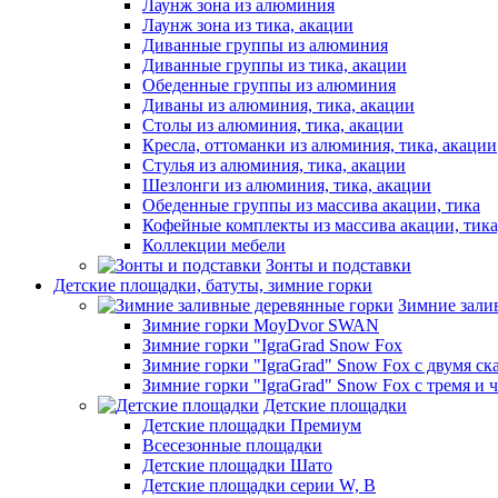
Лаунж зона из алюминия
Лаунж зона из тика, акации
Диванные группы из алюминия
Диванные группы из тика, акации
Обеденные группы из алюминия
Диваны из алюминия, тика, акации
Столы из алюминия, тика, акации
Кресла, оттоманки из алюминия, тика, акации
Стулья из алюминия, тика, акации
Шезлонги из алюминия, тика, акации
Обеденные группы из массива акации, тика
Кофейные комплекты из массива акации, тик
Коллекции мебели
Зонты и подставки
Детские площадки, батуты, зимние горки
Зимние зали
Зимние горки MoyDvor SWAN
Зимние горки "IgraGrad Snow Fox
Зимние горки "IgraGrad" Snow Fox с двумя ск
Зимние горки "IgraGrad" Snow Fox с тремя и 
Детские площадки
Детские площадки Премиум
Всесезонные площадки
Детские площадки Шато
Детские площадки серии W, В