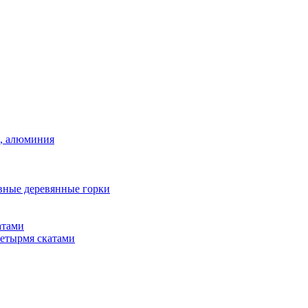
а, алюминия
вные деревянные горки
атами
четырмя скатами