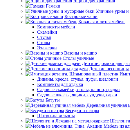
Ящики для хранения
Гамаки
Уличные урны и
Костровые чаши
Кованая и литая мебель
Комплекты мебели
Скамейки
Стулья
Столы
Этажерки
Вазоны и кашпо
Столы уличные
Детские домики для да
Детские песочницы 
Имит
Диваны, кресла, стулья, пуфы, шезлонги
Комплекты для отдыха
Садовые скамейки, столы, кашпо, грядки
Садовые шкафы, ящики, сундуки, сараи
Батуты
Деревянная уличная 
Беседки и шатры
Шатры-павильоны
Шезлонги
Мебель из а