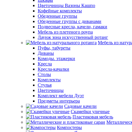
Шкафы
Цветочницы Вазоны Кашпо
Кофейные комплекты
Обеденные группы
Обеденные группы с диванами
Подвесные кресла, качели, гамаки
Мебель из плетеного роупа
Лаунж зона искусственный ротанг
Мебель из натур
Пуфы, табуреты
Диваны
Комоды. этажерки
Кресла
Кресла-качалки
Столы
Комплекты
Стулья
Цветочницы
Комплект мебели Дуэт
Предметы интерьера
Садовые качели
Скамейки уличные
Пластиковая мебель
Металлическ
Компостеры