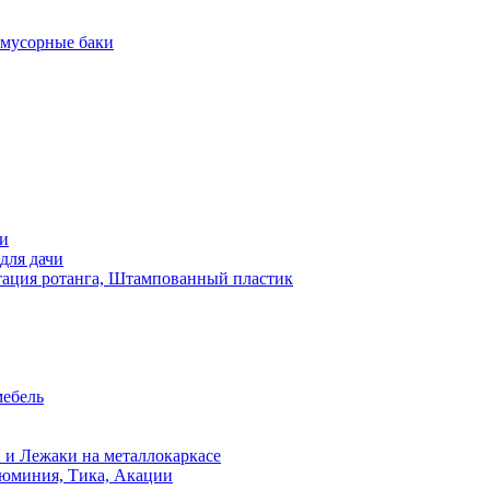
 мусорные баки
чи
для дачи
ация ротанга, Штампованный пластик
мебель
 и Лежаки на металлокаркасе
люминия, Тика, Акации