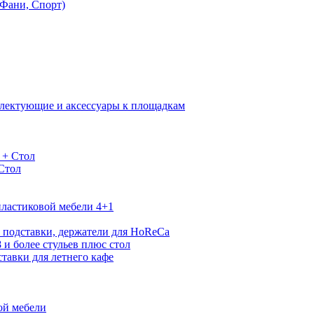
Фани, Спорт)
лектующие и аксессуары к площадкам
 + Стол
 Стол
ластиковой мебели 4+1
 подставки, держатели для HoReCa
 и более стульев плюс стол
тавки для летнего кафе
ой мебели