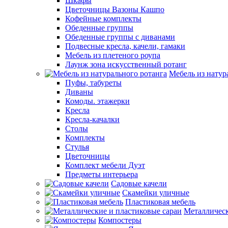
Шкафы
Цветочницы Вазоны Кашпо
Кофейные комплекты
Обеденные группы
Обеденные группы с диванами
Подвесные кресла, качели, гамаки
Мебель из плетеного роупа
Лаунж зона искусственный ротанг
Мебель из натур
Пуфы, табуреты
Диваны
Комоды. этажерки
Кресла
Кресла-качалки
Столы
Комплекты
Стулья
Цветочницы
Комплект мебели Дуэт
Предметы интерьера
Садовые качели
Скамейки уличные
Пластиковая мебель
Металлическ
Компостеры