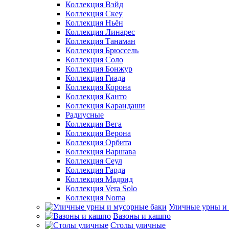
Коллекция Вэйд
Коллекция Скеу
Коллекция Ньён
Коллекция Линарес
Коллекция Танаман
Коллекция Брюссель
Коллекция Соло
Коллекция Бонжур
Коллекция Гиада
Коллекция Корона
Коллекция Канто
Коллекция Карандаши
Радиусные
Коллекция Вега
Коллекция Верона
Коллекция Орбита
Коллекция Варшава
Коллекция Сеул
Коллекция Гарда
Коллекция Мадрид
Коллекция Vera Solo
Коллекция Noma
Уличные урны и
Вазоны и кашпо
Столы уличные