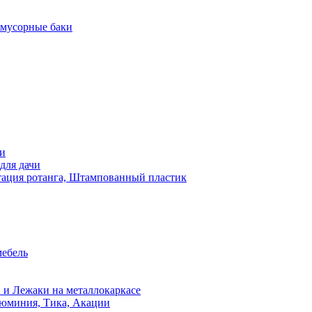
 мусорные баки
чи
для дачи
ация ротанга, Штампованный пластик
мебель
 и Лежаки на металлокаркасе
люминия, Тика, Акации