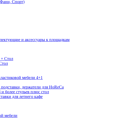
Фани, Спорт)
лектующие и аксессуары к площадкам
 + Стол
 Стол
ластиковой мебели 4+1
 подставки, держатели для HoReCa
 и более стульев плюс стол
тавки для летнего кафе
ой мебели