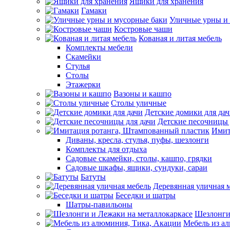
Ящики для хранения
Гамаки
Уличные урны и
Костровые чаши
Кованая и литая мебель
Комплекты мебели
Скамейки
Стулья
Столы
Этажерки
Вазоны и кашпо
Столы уличные
Детские домики для да
Детские песочницы 
Имит
Диваны, кресла, стулья, пуфы, шезлонги
Комплекты для отдыха
Садовые скамейки, столы, кашпо, грядки
Садовые шкафы, ящики, сундуки, сараи
Батуты
Деревянная уличная 
Беседки и шатры
Шатры-павильоны
Шезлонги
Мебель из а