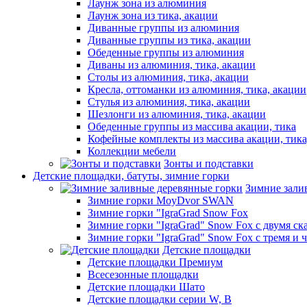
Лаунж зона из алюминия
Лаунж зона из тика, акации
Диванные группы из алюминия
Диванные группы из тика, акации
Обеденные группы из алюминия
Диваны из алюминия, тика, акации
Столы из алюминия, тика, акации
Кресла, оттоманки из алюминия, тика, акации
Стулья из алюминия, тика, акации
Шезлонги из алюминия, тика, акации
Обеденные группы из массива акации, тика
Кофейные комплекты из массива акации, тик
Коллекции мебели
Зонты и подставки
Детские площадки, батуты, зимние горки
Зимние зали
Зимние горки MoyDvor SWAN
Зимние горки "IgraGrad Snow Fox
Зимние горки "IgraGrad" Snow Fox с двумя ск
Зимние горки "IgraGrad" Snow Fox с тремя и 
Детские площадки
Детские площадки Премиум
Всесезонные площадки
Детские площадки Шато
Детские площадки серии W, В