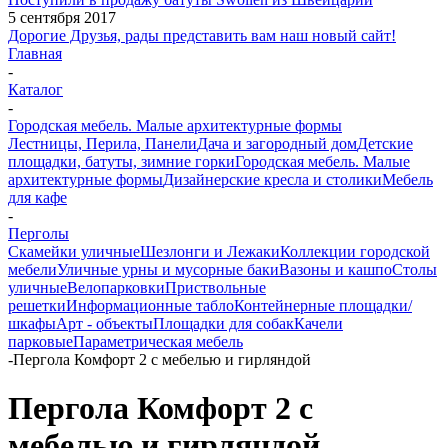
5 сентября 2017
Дорогие Друзья, рады представить вам наш новый сайт!
Главная
-
Каталог
-
Городская мебель. Малые архитектурные формы
Лестницы, Перила, Панели
Дача и загородный дом
Детские
площадки, батуты, зимние горки
Городская мебель. Малые
архитектурные формы
Дизайнерские кресла и столики
Мебель
для кафе
-
Перголы
Скамейки уличные
Шезлонги и Лежаки
Коллекции городской
мебели
Уличные урны и мусорные баки
Вазоны и кашпо
Столы
уличные
Велопарковки
Приствольные
решетки
Информационные табло
Контейнерные площадки/
шкафы
Арт - объекты
Площадки для собак
Качели
парковые
Параметрическая мебель
-
Пергола Комфорт 2 с мебелью и гирляндой
Пергола Комфорт 2 с
мебелью и гирляндой