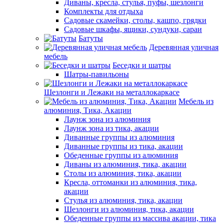
Диваны, кресла, стулья, пуфы, шезлонги
Комплекты для отдыха
Садовые скамейки, столы, кашпо, грядки
Садовые шкафы, ящики, сундуки, сараи
Батуты
Деревянная уличная
мебель
Беседки и шатры
Шатры-павильоны
Шезлонги и Лежаки на металлокаркасе
Мебель из
алюминия, Тика, Акации
Лаунж зона из алюминия
Лаунж зона из тика, акации
Диванные группы из алюминия
Диванные группы из тика, акации
Обеденные группы из алюминия
Диваны из алюминия, тика, акации
Столы из алюминия, тика, акации
Кресла, оттоманки из алюминия, тика,
акации
Стулья из алюминия, тика, акации
Шезлонги из алюминия, тика, акации
Обеденные группы из массива акации, тика