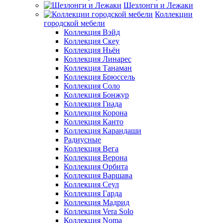
Шезлонги и Лежаки
Коллекции
городской мебели
Коллекция Вэйд
Коллекция Скеу
Коллекция Ньён
Коллекция Линарес
Коллекция Танаман
Коллекция Брюссель
Коллекция Соло
Коллекция Бонжур
Коллекция Гиада
Коллекция Корона
Коллекция Канто
Коллекция Карандаши
Радиусные
Коллекция Вега
Коллекция Верона
Коллекция Орбита
Коллекция Варшава
Коллекция Сеул
Коллекция Гарда
Коллекция Мадрид
Коллекция Vera Solo
Коллекция Noma