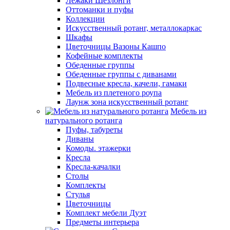
Лежаки Шезлонги
Оттоманки и пуфы
Коллекции
Искусственный ротанг, металлокаркас
Шкафы
Цветочницы Вазоны Кашпо
Кофейные комплекты
Обеденные группы
Обеденные группы с диванами
Подвесные кресла, качели, гамаки
Мебель из плетеного роупа
Лаунж зона искусственный ротанг
Мебель из
натурального ротанга
Пуфы, табуреты
Диваны
Комоды. этажерки
Кресла
Кресла-качалки
Столы
Комплекты
Стулья
Цветочницы
Комплект мебели Дуэт
Предметы интерьера